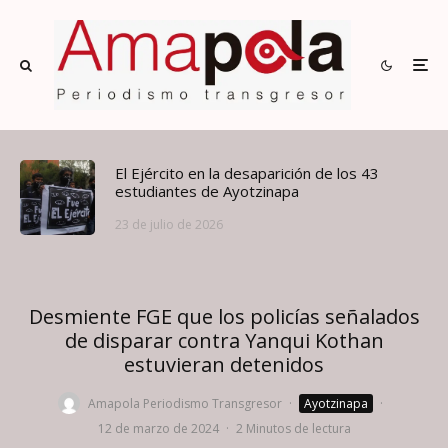
El Ejército en la desaparición de los 43
estudiantes de Ayotzinapa
23 de julio de 2026
Desmiente FGE que los policías señalados
de disparar contra Yanqui Kothan
estuvieran detenidos
Amapola Periodismo Transgresor
·
Ayotzinapa
·
12 de marzo de 2024
·
2 Minutos de lectura