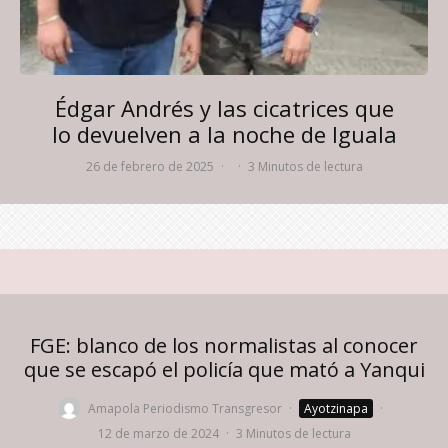
Édgar Andrés y las cicatrices que
lo devuelven a la noche de Iguala
26 de febrero de 2025
·
·
3 Minutos de lectura
FGE: blanco de los normalistas al conocer
que se escapó el policía que mató a Yanqui
Amapola Periodismo Transgresor
·
Ayotzinapa
·
12 de marzo de 2024
·
3 Minutos de lectura