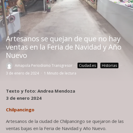
Artesanos se quejan de que no hay
ventas en la Feria de Navidad y Año
Nuevo
Amapola Periodismo Transgresor
·
Ciudad.es
Historias
·
3 de enero de 2024
·
1 Minuto de lectura
Texto y foto: Andrea Mendoza
3 de enero 2024
Chilpancingo
Artesanos de la ciudad de Chilpancingo se quejaron de las
ventas bajas en la Feria de Navidad y Año Nuevo.