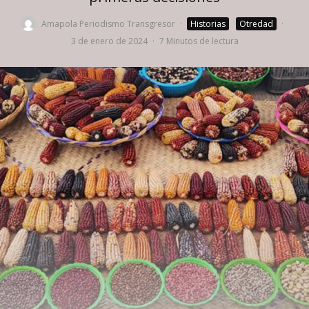
Amapola Periodismo Transgresor
·
Historias
Otredad
·
3 de enero de 2024
·
7 Minutos de lectura