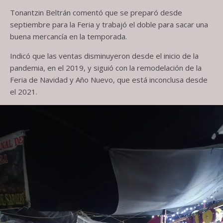
Tonantzin Beltrán comentó que se preparó desde
septiembre para la Feria y trabajó el doble para sacar una
buena mercancía en la temporada.
Indicó que las ventas disminuyeron desde el inicio de la
pandemia, en el 2019, y siguió con la remodelación de la
Feria de Navidad y Año Nuevo, que está inconclusa desde
el 2021.