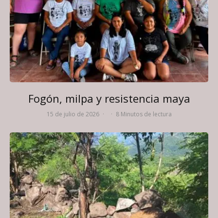
Fogón, milpa y resistencia maya
15 de julio de 2026
·
·
8 Minutos de lectura