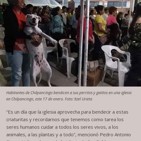
Habitantes de Chilpancingo bendicen a sus perritos y gatitos en una iglesia
en Chilpancingo, este 17 de enero. Foto: Itzel Urieta
“Es un día que la iglesia aprovecha para bendecir a estas
criaturitas y recordarnos que tenemos como tarea los
seres humanos cuidar a todos los seres vivos, a los
animales, a las plantas y a todo”, mencionó Pedro Antonio