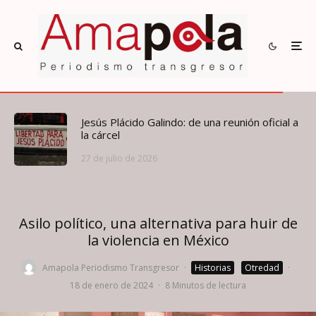
Jesús Plácido Galindo: de una reunión oficial a
la cárcel
27 de julio de 2026
Asilo político, una alternativa para huir de
la violencia en México
Amapola Periodismo Transgresor
·
Historias
Otredad
·
18 de enero de 2024
·
8 Minutos de lectura