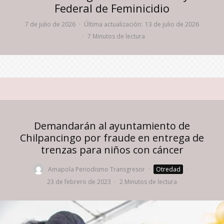
Federal de Feminicidio
7 de julio de 2026
·
Última actualización:
13 de julio de 2026
·
7 Minutos de lectura
Demandarán al ayuntamiento de
Chilpancingo por fraude en entrega de
trenzas para niños con cáncer
Amapola Periodismo Transgresor
·
Otredad
·
23 de febrero de 2023
·
2 Minutos de lectura