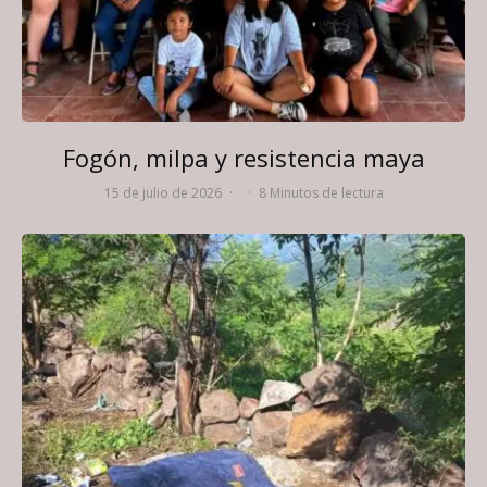
Fogón, milpa y resistencia maya
15 de julio de 2026
·
·
8 Minutos de lectura