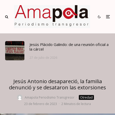
Jesús Plácido Galindo: de una reunión oficial a
la cárcel
27 de julio de 2026
Jesús Antonio desapareció, la familia
denunció y se desataron las extorsiones
Amapola Periodismo Transgresor
·
Otredad
·
23 de febrero de 2023
·
2 Minutos de lectura