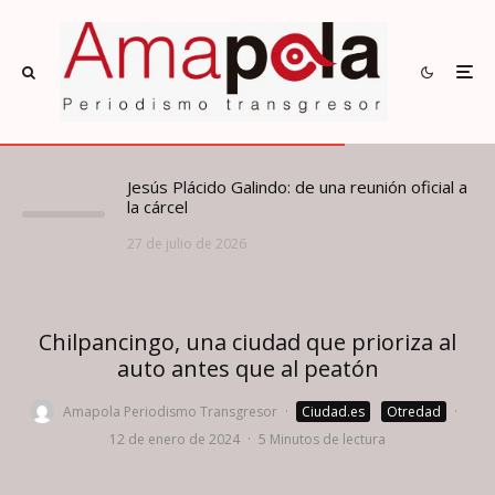
Jesús Plácido Galindo: de una reunión oficial a
la cárcel
27 de julio de 2026
Chilpancingo, una ciudad que prioriza al
auto antes que al peatón
Amapola Periodismo Transgresor
·
Ciudad.es
Otredad
·
12 de enero de 2024
·
5 Minutos de lectura
Niñas y niños de la Escuela Primaria Morelos y madres de familia esperan el transporte
público en la céntrica calle calle Alemán, en Chilpancingo, el 11 de enero del 2024.
Foto: Andrea Mendoza