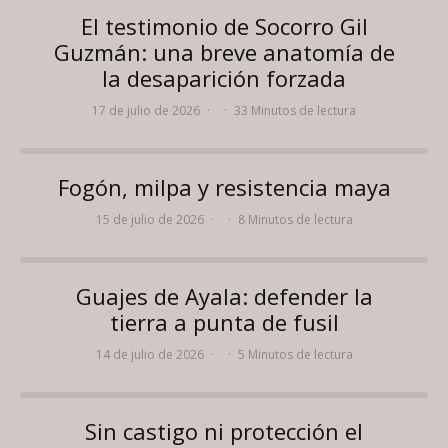
El testimonio de Socorro Gil
Guzmán: una breve anatomía de
la desaparición forzada
17 de julio de 2026
·
·
33 Minutos de lectura
Fogón, milpa y resistencia maya
15 de julio de 2026
·
·
8 Minutos de lectura
Guajes de Ayala: defender la
tierra a punta de fusil
14 de julio de 2026
·
·
5 Minutos de lectura
Sin castigo ni protección el