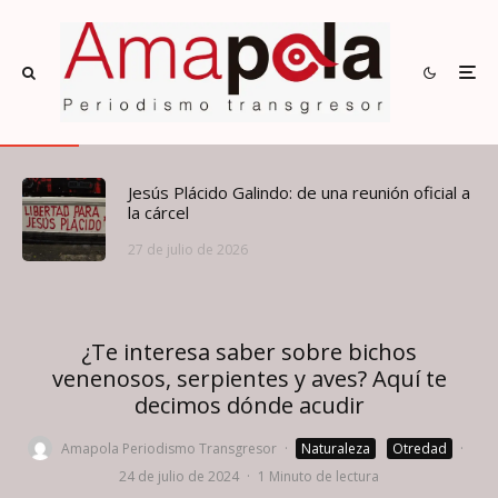
Jesús Plácido Galindo: de una reunión oficial a
la cárcel
27 de julio de 2026
¿Te interesa saber sobre bichos
venenosos, serpientes y aves? Aquí te
decimos dónde acudir
Amapola Periodismo Transgresor
·
Naturaleza
Otredad
·
24 de julio de 2024
·
1 Minuto de lectura