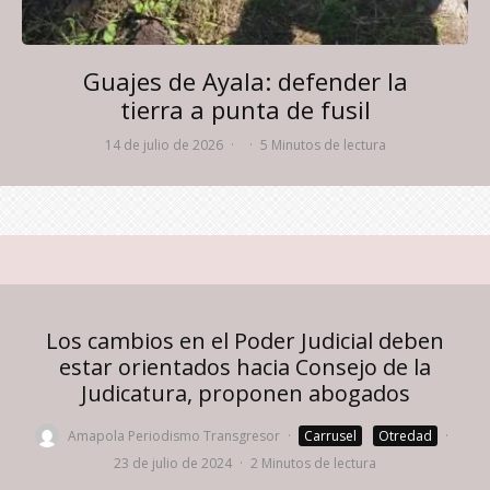
Guajes de Ayala: defender la
tierra a punta de fusil
14 de julio de 2026
·
·
5 Minutos de lectura
Los cambios en el Poder Judicial deben
estar orientados hacia Consejo de la
Judicatura, proponen abogados
Amapola Periodismo Transgresor
·
Carrusel
Otredad
·
23 de julio de 2024
·
2 Minutos de lectura