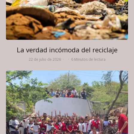
La verdad incómoda del reciclaje
22 de julio de 2026
·
·
6 Minutos de lectura