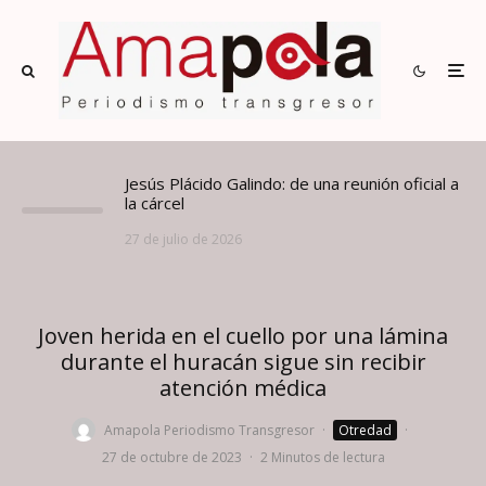
Jesús Plácido Galindo: de una reunión oficial a
la cárcel
27 de julio de 2026
Joven herida en el cuello por una lámina
durante el huracán sigue sin recibir
atención médica
Amapola Periodismo Transgresor
·
Otredad
·
27 de octubre de 2023
·
2 Minutos de lectura