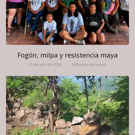
Fogón, milpa y resistencia maya
15 de julio de 2026
·
·
8 Minutos de lectura