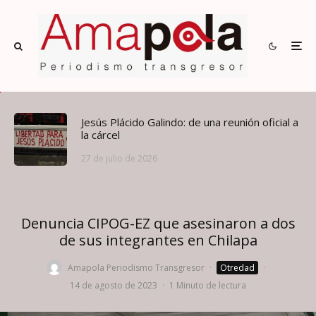
Jesús Plácido Galindo: de una reunión oficial a
la cárcel
27 de julio de 2026
Denuncia CIPOG-EZ que asesinaron a dos
de sus integrantes en Chilapa
Amapola Periodismo Transgresor
·
Otredad
·
14 de agosto de 2023
·
1 Minuto de lectura