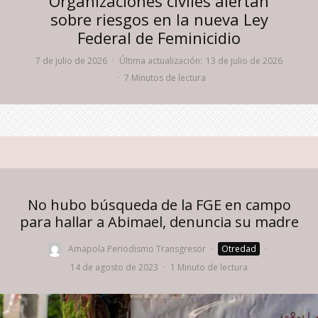
Organizaciones civiles alertan
sobre riesgos en la nueva Ley
Federal de Feminicidio
7 de julio de 2026
·
Última actualización:
13 de julio de 2026
·
7 Minutos de lectura
No hubo búsqueda de la FGE en campo
para hallar a Abimael, denuncia su madre
Amapola Periodismo Transgresor
·
Otredad
·
14 de agosto de 2023
·
1 Minuto de lectura