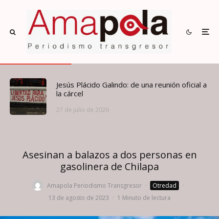
Jesús Plácido Galindo: de una reunión oficial a
la cárcel
27 de julio de 2026
Asesinan a balazos a dos personas en
gasolinera de Chilapa
Amapola Periodismo Transgresor
·
Otredad
·
13 de agosto de 2023
·
1 Minuto de lectura