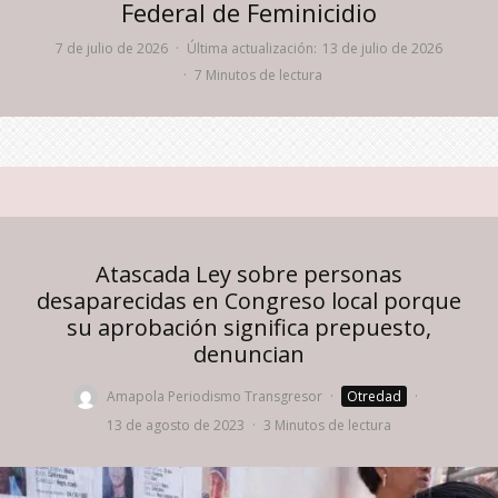
Federal de Feminicidio
7 de julio de 2026
·
Última actualización:
13 de julio de 2026
·
7 Minutos de lectura
Atascada Ley sobre personas
desaparecidas en Congreso local porque
su aprobación significa prepuesto,
denuncian
Amapola Periodismo Transgresor
·
Otredad
·
13 de agosto de 2023
·
3 Minutos de lectura