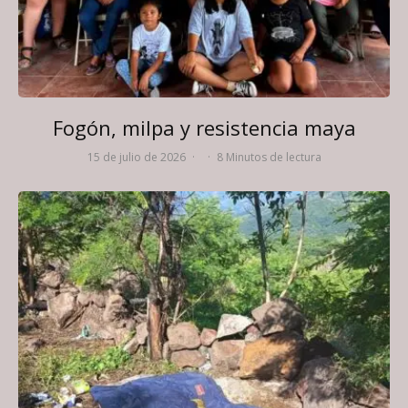
Fogón, milpa y resistencia maya
15 de julio de 2026
·
·
8 Minutos de lectura