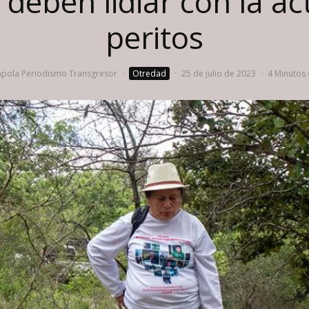
 deben lidiar con la ac
peritos
pola Periodismo Transgresor
·
Otredad
·
25 de julio de 2023
·
4 Minutos 