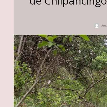
de Chilpancingo
Ama