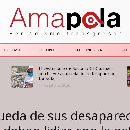
OTREDAD
EL TOPO
ELECCIONES2024
S.O.S
El testimonio de Socorro Gil Guzmán:
una breve anatomía de la desaparición
forzada
17 de julio de 2026
eda de sus desaparec