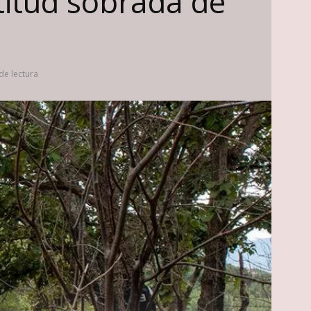
titud sobrada de
de lectura