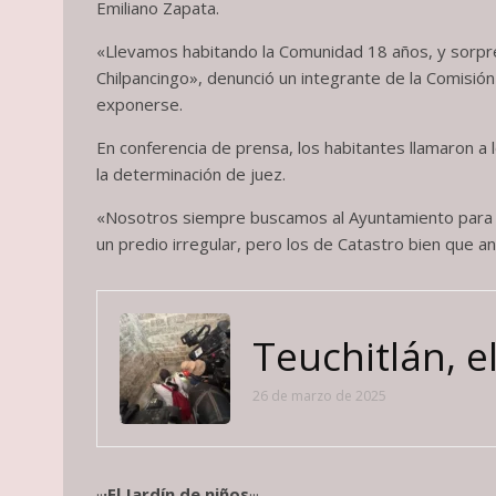
Emiliano Zapata.
«Llevamos habitando la Comunidad 18 años, y sorp
Chilpancingo», denunció un integrante de la Comisió
exponerse.
En conferencia de prensa, los habitantes llamaron a l
la determinación de juez.
«Nosotros siempre buscamos al Ayuntamiento para h
un predio irregular, pero los de Catastro bien que a
Teuchitlán, el
26 de marzo de 2025
··
·El Jardín de niños
···