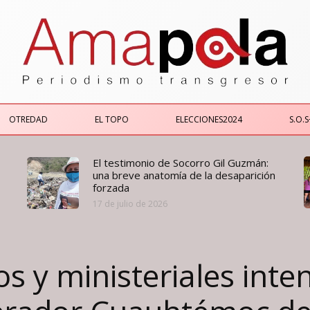
OTREDAD
EL TOPO
ELECCIONES2024
S.O.S
El testimonio de Socorro Gil Guzmán:
una breve anatomía de la desaparición
forzada
17 de julio de 2026
y ministeriales inten