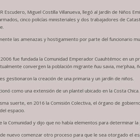
R Escudero, Miguel Costilla Villanueva, llegó al Jardín de Niños E
dos, cinco policías ministeriales y dos trabajadores de Catastr
e.
mente las amenazas y hostigamiento por parte del funcionario mu
En 2006 fue fundada la Comunidad Emperador Cuauhtémoc en un pr
actualmente convergen la población migrante ñuu savia, me’phaa, 
 gestionaron la creación de una primaria y un jardín de niños.
cionó como una extensión de un plantel ubicado en la Costa Chica.
 misma suerte, en 2016 la Comisión Colectiva, el órgano de gobie
del espacio.
 de la Comunidad y dijo que no había elementos para determinar la
e de nuevo comenzar otro proceso para que le sea otorgado el e