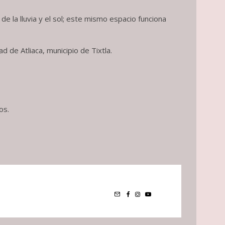
 la lluvia y el sol; este mismo espacio funciona
 de Atliaca, municipio de Tixtla.
os.