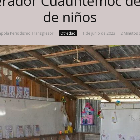
ador Cuauhtémoc del p
de niños
pola Periodismo Transgresor
·
Otredad
·
1 de junio de 2023
·
2 Minutos 