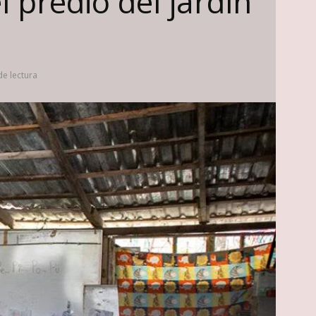
redio del jardín
de lectura