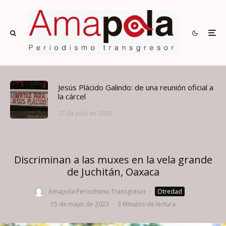
Jesús Plácido Galindo: de una reunión oficial a
la cárcel
27 de julio de 2026
Discriminan a las muxes en la vela grande
de Juchitán, Oaxaca
Amapola Periodismo Transgresor
·
Otredad
·
15 de mayo de 2023
·
3 Minutos de lectura