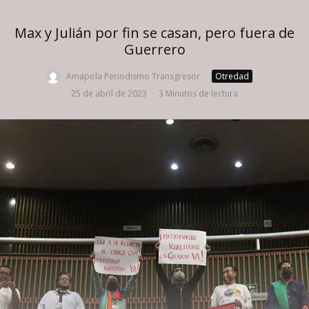
Max y Julián por fin se casan, pero fuera de
Guerrero
Amapola Periodismo Transgresor
·
Otredad
·
25 de abril de 2023
·
3 Minutos de lectura