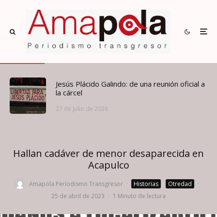
Jesús Plácido Galindo: de una reunión oficial a
la cárcel
27 de julio de 2026
Hallan cadáver de menor desaparecida en
Acapulco
Amapola Periodismo Transgresor
·
Historias
Otredad
·
25 de abril de 2023
·
1 Minuto de lectura