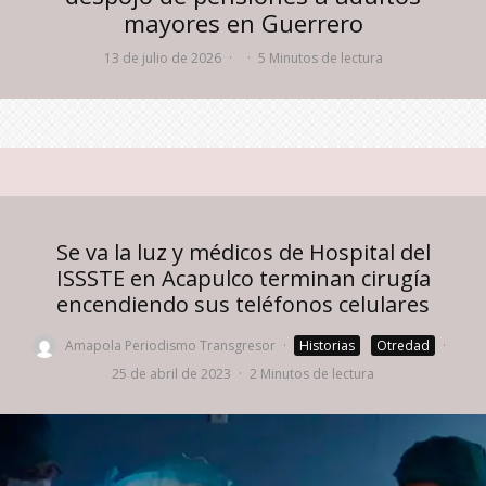
mayores en Guerrero
13 de julio de 2026
·
·
5 Minutos de lectura
Se va la luz y médicos de Hospital del
ISSSTE en Acapulco terminan cirugía
encendiendo sus teléfonos celulares
Amapola Periodismo Transgresor
·
Historias
Otredad
·
25 de abril de 2023
·
2 Minutos de lectura