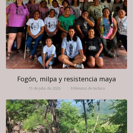
Fogón, milpa y resistencia maya
15 de julio de 2026
·
·
8 Minutos de lectura