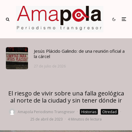
Jesús Plácido Galindo: de una reunión oficial a
la cárcel
27 de julio de 2026
El riesgo de vivir sobre una falla geológica
al norte de la ciudad y sin tener dónde ir
Amapola Periodismo Transgresor
·
Historias
Otredad
·
25 de abril de 2023
·
4 Minutos de lectura