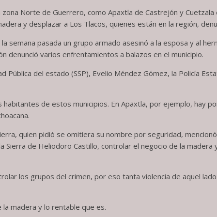
la zona Norte de Guerrero, como Apaxtla de Castrejón y Cuetzala d
madera y desplazar a Los Tlacos, quienes están en la región, denu
s la semana pasada un grupo armado asesinó a la esposa y al her
ión denunció varios enfrentamientos a balazos en el municipio.
ad Pública del estado (SSP), Evelio Méndez Gómez, la Policía Estata
s habitantes de estos municipios. En Apaxtla, por ejemplo, hay 
choacana.
ierra, quien pidió se omitiera su nombre por seguridad, mencion
a Sierra de Heliodoro Castillo, controlar el negocio de la madera
rolar los grupos del crimen, por eso tanta violencia de aquel lado
 la madera y lo rentable que es.