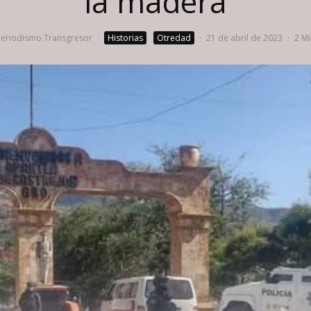
la madera
eriodismo Transgresor
·
Historias
Otredad
·
21 de abril de 2023
·
2 Mi