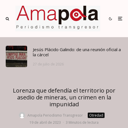
Jesús Plácido Galindo: de una reunión oficial a
la cárcel
27 de julio de 2026
Lorenza que defendía el territorio por
asedio de mineras, un crimen en la
impunidad
Amapola Periodismo Transgresor
·
Otredad
·
19 de abril de 2023
·
3 Minutos de lectura