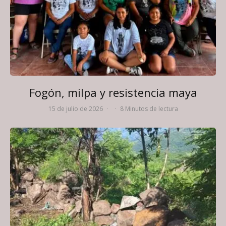
Fogón, milpa y resistencia maya
15 de julio de 2026
·
·
8 Minutos de lectura