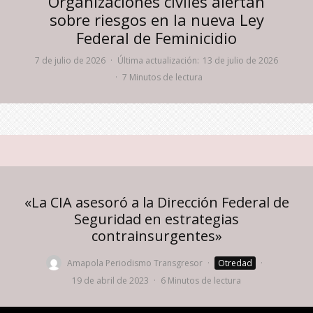
Organizaciones civiles alertan
sobre riesgos en la nueva Ley
Federal de Feminicidio
7 de julio de 2026
·
Última actualización:
13 de julio de 2026
·
7 Minutos de lectura
«La CIA asesoró a la Dirección Federal de
Seguridad en estrategias
contrainsurgentes»
Amapola Periodismo Transgresor
·
Otredad
·
19 de abril de 2023
·
6 Minutos de lectura