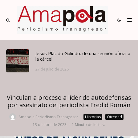
Jesús Plácido Galindo: de una reunión oficial a
la cárcel
27 de julio de 2026
Vinculan a proceso a líder de autodefensas
por asesinato del periodista Fredid Román
Amapola Periodismo Transgresor
·
Historias
Otredad
·
13 de abril de 2023
·
1 Minuto de lectura