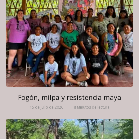
Fogón, milpa y resistencia maya
15 de julio de 2026
·
·
8 Minutos de lectura