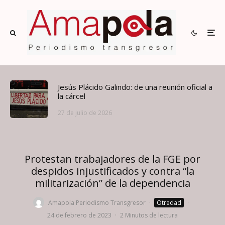
Jesús Plácido Galindo: de una reunión oficial a
la cárcel
27 de julio de 2026
Protestan trabajadores de la FGE por
despidos injustificados y contra “la
militarización” de la dependencia
Amapola Periodismo Transgresor
·
Otredad
·
24 de febrero de 2023
·
2 Minutos de lectura