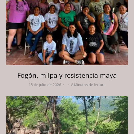
Fogón, milpa y resistencia maya
15 de julio de 2026
·
·
8 Minutos de lectura