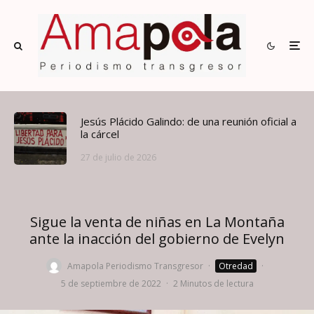
Jesús Plácido Galindo: de una reunión oficial a
la cárcel
27 de julio de 2026
Sigue la venta de niñas en La Montaña
ante la inacción del gobierno de Evelyn
Amapola Periodismo Transgresor
·
Otredad
·
5 de septiembre de 2022
·
2 Minutos de lectura