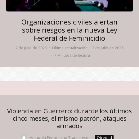
Organizaciones civiles alertan
sobre riesgos en la nueva Ley
Federal de Feminicidio
7 de julio de 2026
·
Última actualización:
13 de julio de 2026
·
7 Minutos de lectura
Violencia en Guerrero: durante los últimos
cinco meses, el mismo patrón, ataques
armados
Amapola Periodismo Transgresor
·
Otredad
·