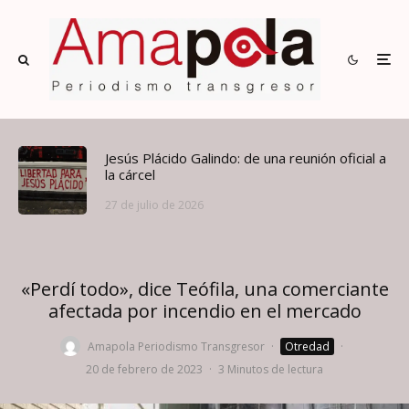
Jesús Plácido Galindo: de una reunión oficial a
la cárcel
27 de julio de 2026
«Perdí todo», dice Teófila, una comerciante
afectada por incendio en el mercado
Amapola Periodismo Transgresor
·
Otredad
·
20 de febrero de 2023
·
3 Minutos de lectura