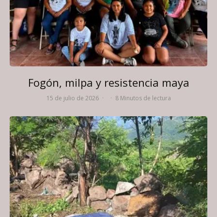
Fogón, milpa y resistencia maya
15 de julio de 2026
·
·
8 Minutos de lectura