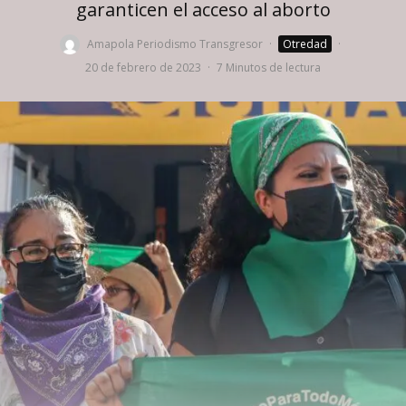
garanticen el acceso al aborto
Amapola Periodismo Transgresor
·
Otredad
·
20 de febrero de 2023
·
7 Minutos de lectura