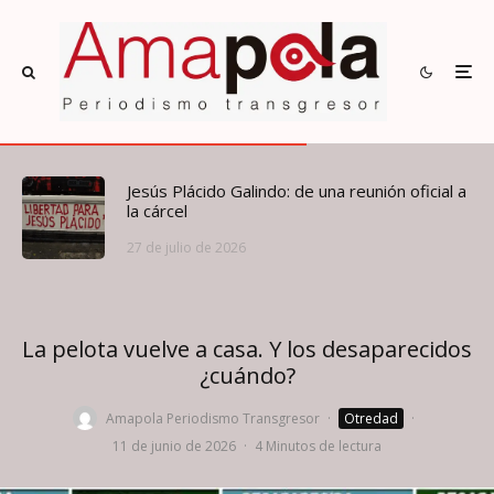
Jesús Plácido Galindo: de una reunión oficial a
la cárcel
27 de julio de 2026
La pelota vuelve a casa. Y los desaparecidos
¿cuándo?
Amapola Periodismo Transgresor
·
Otredad
·
11 de junio de 2026
·
4 Minutos de lectura