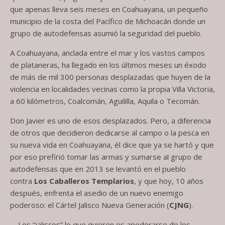
que apenas lleva seis meses en Coahuayana, un pequeño
municipio de la costa del Pacífico de Michoacán donde un
grupo de autodefensas asumió la seguridad del pueblo.
A Coahuayana, anclada entre el mar y los vastos campos
de plataneras, ha llegado en los últimos meses un éxodo
de más de mil 300 personas desplazadas que huyen de la
violencia en localidades vecinas como la propia Villa Victoria,
a 60 kilómetros, Coalcomán, Aguililla, Aquila o Tecomán.
Don Javier es uno de esos desplazados. Pero, a diferencia
de otros que decidieron dedicarse al campo o la pesca en
su nueva vida en Coahuayana, él dice que ya se hartó y que
por eso prefirió tomar las armas y sumarse al grupo de
autodefensas que en 2013 se levantó en el pueblo
contra
Los Caballeros Templarios
, y que hoy, 10 años
después, enfrenta el asedio de un nuevo enemigo
poderoso: el Cártel Jalisco Nueva Generación (
CJNG
).
—Los “jaliscos” lo que quieren es apoderarse de los