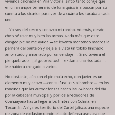
vivienda calcinada en Villa Victoria, sintió tanto coraje que
en un arranque temerario de furia quiso ir a buscar por su
cuenta a los sicarios para ver de a cuánto les tocaba a cada
uno.
—Yo soy del cerro y conozco mi rancho. Además, desde
chico sé usar muy bien las armas. Nada más que este
chingao pie no me ayuda —se levanta mentando madres la
pernera del pantalón y deja a la vista un tobillo hinchado,
amoratado y amarrado por un vendaje—. Si no tuviera el
pie quebrado… ¡ja! ¡pobrecitos! —exclama una risotada—.
Me hubiera chingado a varios.
No obstante, aún con el pie maltrecho, don Javier es un
elemento muy activo —con su fusil R15 al hombro— en los
rondines que las autodefensas hacen las 24 horas del día
por la cabecera municipal y por los alrededores de
Coahuayana hasta llegar a los límites con Colima, en
Tecomán. Ahí ya es territorio del Cártel Jalisco: una especie
de zona de exclusión donde el autodefensa asegura que