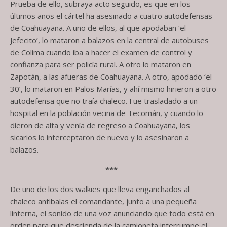
Prueba de ello, subraya acto seguido, es que en los
últimos años el cártel ha asesinado a cuatro autodefensas
de Coahuayana. A uno de ellos, al que apodaban ‘el
Jefecito’, lo mataron a balazos en la central de autobuses
de Colima cuando iba a hacer el examen de control y
confianza para ser policía rural. A otro lo mataron en
Zapotán, a las afueras de Coahuayana. A otro, apodado ‘el
30’, lo mataron en Palos Marías, y ahí mismo hirieron a otro
autodefensa que no traía chaleco. Fue trasladado a un
hospital en la población vecina de Tecomán, y cuando lo
dieron de alta y venía de regreso a Coahuayana, los
sicarios lo interceptaron de nuevo y lo asesinaron a
balazos.
***
De uno de los dos walkies que lleva enganchados al
chaleco antibalas el comandante, junto a una pequeña
linterna, el sonido de una voz anunciando que todo está en
orden para que descienda de la camioneta interrumpe el