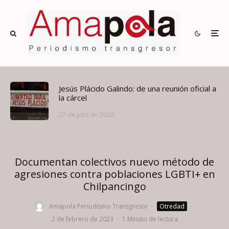
Jesús Plácido Galindo: de una reunión oficial a
la cárcel
27 de julio de 2026
Documentan colectivos nuevo método de
agresiones contra poblaciones LGBTI+ en
Chilpancingo
Amapola Periodismo Transgresor
·
Otredad
·
2 de febrero de 2023
·
1 Minuto de lectura