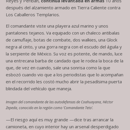
Reyes y Peribán,
continúa levantada en armas
10 años
después del alzamiento armado en Tierra Caliente contra
Los Caballeros Templarios.
El comandante viste una playera azul marino y unos
pantalones tejanos. Va equipado con un chaleco antibalas
de camuflaje, botas de combate, dos walkies, una Glock
negra al cinto, y una gorra negra con el escudo del águila y
la serpiente de México. Su voz es potente, de mando, luce
una entrecana barba de candado que le rodea la boca de la
que, de vez en cuando, sale una sonrisa como la que
esbozó cuando vio que a los periodistas que lo acompañan
en el recorrido les costó mucho abrir la pesadísima puerta
blindada del vehículo que maneja.
Imagen del comandante de las autodefensas de Coahuayana, Héctor
Zepeda, conocido en la región como ‘Comandante Teto’.
—El riesgo aquí es muy grande —dice tras arrancar la
camioneta, en cuyo interior hay un arsenal desperdigado