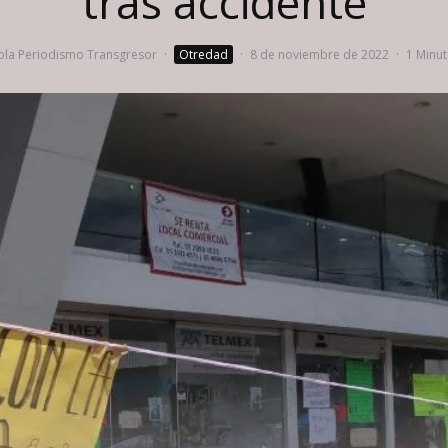
tras accidente
la Periodismo Transgresor
·
Otredad
·
8 de noviembre de 2022
·
1 Minut