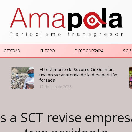
OTREDAD
EL TOPO
ELECCIONES2024
S.O.S
El testimonio de Socorro Gil Guzmán:
una breve anatomía de la desaparición
forzada
17 de julio de 2026
s a SCT revise empre