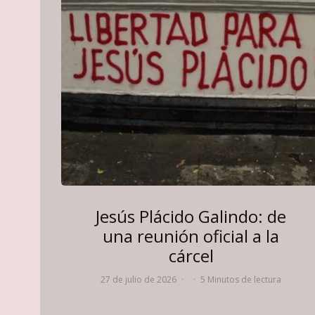
Jesús Plácido Galindo: de
una reunión oficial a la
cárcel
27 de julio de 2026
·
·
5 Minutos de lectura