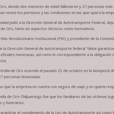
Oro, donde dos menores de edad fallecieron y 27 personas más re
e revise los permisos y las condiciones en las que opera la emp
idad pidió a la Dirección General de Autotransporte Federal, depe
a de Oro, tanto en aspectos técnicos como normativos.
tido Revolucionario Institucional (PRI) y presidente de la Comis
e la Dirección General de Autotransporte federal “debe garantiz
ficiales mexicanas, así como lo correspondiente a la obligación 
sta.
rella de Oro ocurrido el pasado 23 de octubre en la Autopista del
27 personas lesionadas.
upo que la empresa no cuenta con seguro de viaje y no quería resp
ella de Oro Chilpancingo fue que los familiares de las víctimas l
 y funerarios.
garantizar el cumplimiento de la Ley de Autotransporte así como l