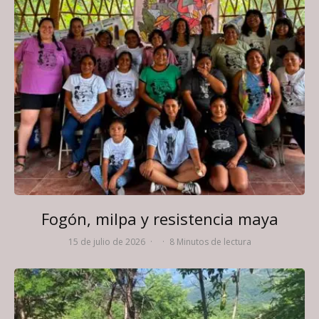
Fogón, milpa y resistencia maya
15 de julio de 2026
·
·
8 Minutos de lectura