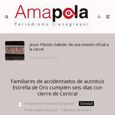
Jesús Plácido Galindo: de una reunión oficial a
la cárcel
27 de julio de 2026
Familiares de accidentados de autobús
Estrella de Oro cumplen seis días con
cierre de Central
Amapola Periodismo Transgresor
·
Otredad
·
30 de octubre de 2022
·
3 Minutos de lectura