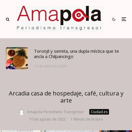
Toronjil y semita, una dupla mística que te
ancla a Chilpancingo
13 de abril de 2026
Arcadia casa de hospedaje, café, cultura y
arte
Amapola Periodismo Transgresor
·
Ciudad.es
·
10 de agosto de 2022
·
1 Minuto de lectura