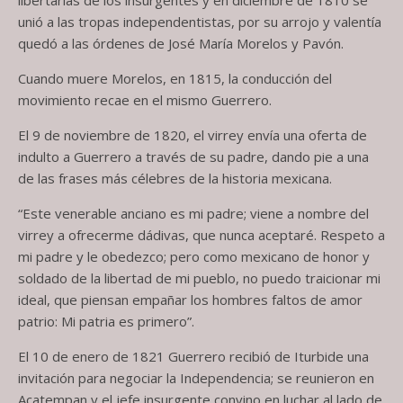
libertarias de los insurgentes y en diciembre de 1810 se
unió a las tropas independentistas, por su arrojo y valentía
quedó a las órdenes de José María Morelos y Pavón.
Cuando muere Morelos, en 1815, la conducción del
movimiento recae en el mismo Guerrero.
El 9 de noviembre de 1820, el virrey envía una oferta de
indulto a Guerrero a través de su padre, dando pie a una
de las frases más célebres de la historia mexicana.
“Este venerable anciano es mi padre; viene a nombre del
virrey a ofrecerme dádivas, que nunca aceptaré. Respeto a
mi padre y le obedezco; pero como mexicano de honor y
soldado de la libertad de mi pueblo, no puedo traicionar mi
ideal, que piensan empañar los hombres faltos de amor
patrio: Mi patria es primero”.
El 10 de enero de 1821 Guerrero recibió de Iturbide una
invitación para negociar la Independencia; se reunieron en
Acatempan y el jefe insurgente convino en luchar al lado de