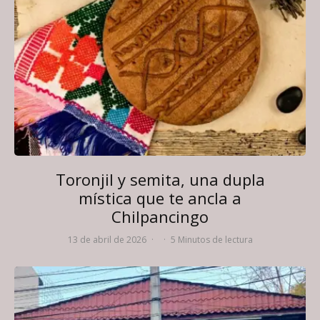
Toronjil y semita, una dupla
mística que te ancla a
Chilpancingo
13 de abril de 2026
·
·
5 Minutos de lectura