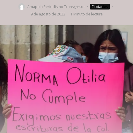
Amapola Periodismo Transgresor
·
Ciudad.es
·
9 de agosto de 2022
·
1 Minuto de lectura