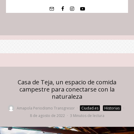
​​Casa de Teja, un espacio de comida
campestre para conectarse con la
naturaleza
Amapola Periodismo Transgresor
·
Ciudad.es
Historias
·
8 de agosto de 2022
·
3 Minutos de lectura