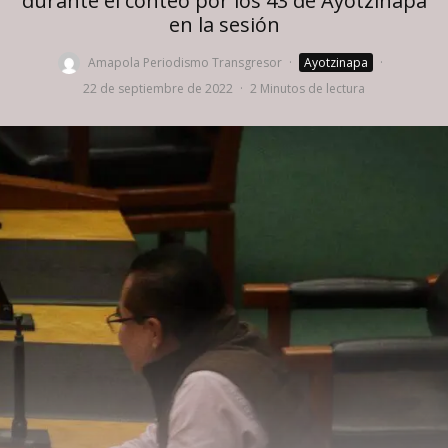
durante el conteo por los 43 de Ayotzinapa
en la sesión
Amapola Periodismo Transgresor
·
Ayotzinapa
·
22 de septiembre de 2022
·
2 Minutos de lectura