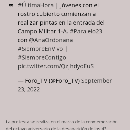
#ÚltimaHora
| Jóvenes con el
rostro cubierto comienzan a
realizar pintas en la entrada del
Campo Militar 1-A.
#Paralelo23
con
@AnaOrdonana
|
#SiempreEnVivo
|
#SiempreContigo
pic.twitter.com/QzJhdyqEuS
— Foro_TV (@Foro_TV)
September
23, 2022
La protesta se realiza en el marco de la conmemoración
del octavo aniversario de la desaparición de los 43