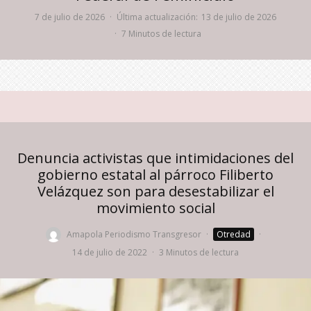
7 de julio de 2026
·
Última actualización:
13 de julio de 2026
·
7 Minutos de lectura
Denuncia activistas que intimidaciones del
gobierno estatal al párroco Filiberto
Velázquez son para desestabilizar el
movimiento social
Amapola Periodismo Transgresor
·
Otredad
·
14 de julio de 2022
·
3 Minutos de lectura