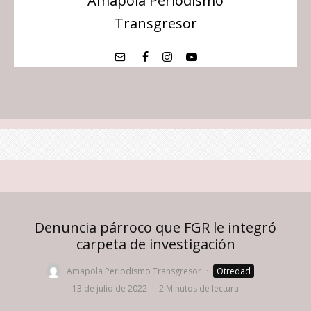
Amapola Periodismo
Transgresor
Denuncia párroco que FGR le integró
carpeta de investigación
Amapola Periodismo Transgresor
·
Otredad
·
13 de julio de 2022
·
2 Minutos de lectura