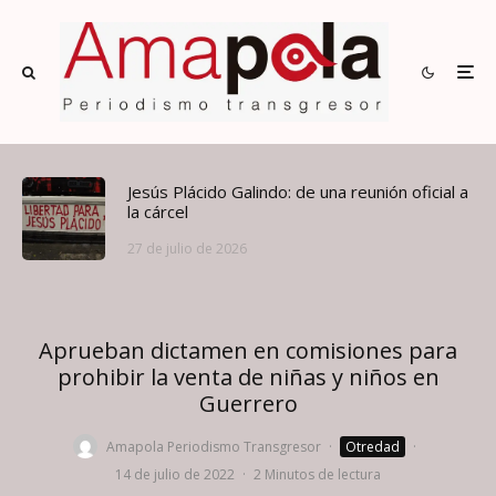
Jesús Plácido Galindo: de una reunión oficial a
la cárcel
27 de julio de 2026
Aprueban dictamen en comisiones para
prohibir la venta de niñas y niños en
Guerrero
Amapola Periodismo Transgresor
·
Otredad
·
14 de julio de 2022
·
2 Minutos de lectura