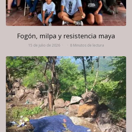
Fogón, milpa y resistencia maya
15 de julio de 2026
·
·
8 Minutos de lectura