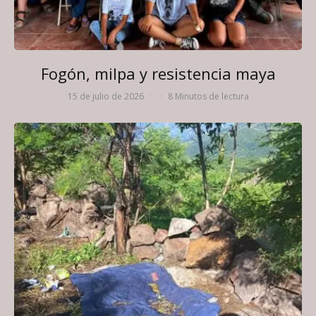
Fogón, milpa y resistencia maya
15 de julio de 2026
·
·
8 Minutos de lectura