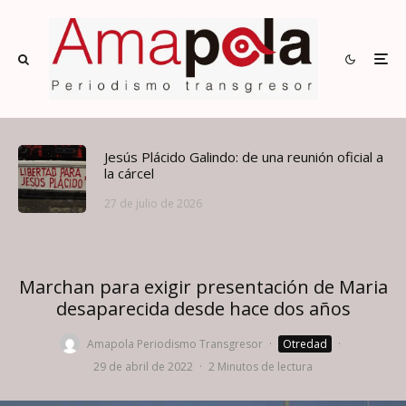
Jesús Plácido Galindo: de una reunión oficial a
la cárcel
27 de julio de 2026
Marchan para exigir presentación de Maria
desaparecida desde hace dos años
Amapola Periodismo Transgresor
·
Otredad
·
29 de abril de 2022
·
2 Minutos de lectura