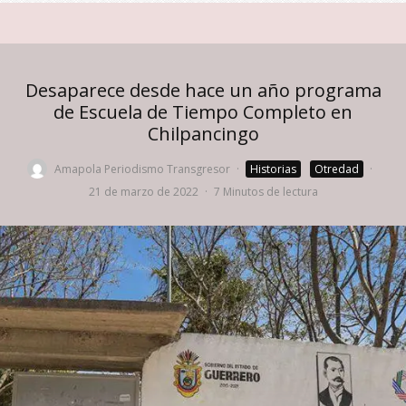
Desaparece desde hace un año programa
de Escuela de Tiempo Completo en
Chilpancingo
Amapola Periodismo Transgresor
·
Historias
Otredad
·
21 de marzo de 2022
·
7 Minutos de lectura