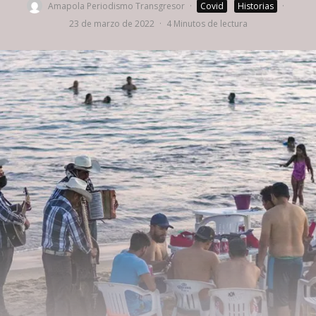
Amapola Periodismo Transgresor
·
Covid
Historias
·
23 de marzo de 2022
·
4 Minutos de lectura