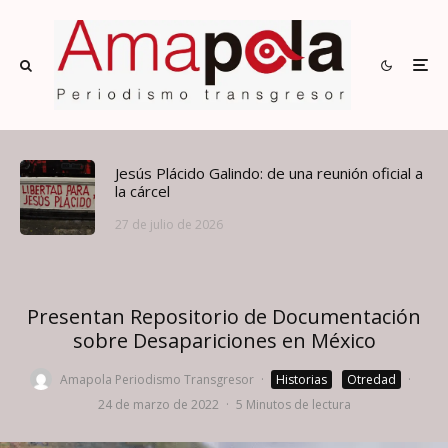
Jesús Plácido Galindo: de una reunión oficial a
la cárcel
27 de julio de 2026
Presentan Repositorio de Documentación
sobre Desapariciones en México
Amapola Periodismo Transgresor
·
Historias
Otredad
·
24 de marzo de 2022
·
5 Minutos de lectura