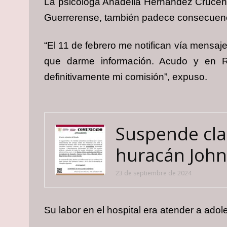
La psicóloga Anadelia Hernández Cruceño a
Guerrerense, también padece consecuenc
“El 11 de febrero me notifican vía mensaj
que darme información. Acudo y en 
definitivamente mi comisión”, expuso.
Suspende clas
huracán John
23 de septiembre de 2024
Su labor en el hospital era atender a adol