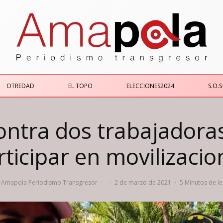
OTREDAD
EL TOPO
ELECCIONES2024
S.O.S
ontra dos trabajadora
rticipar en movilizacio
Amapola Periodismo Transgresor
·
·
2 de marzo de 2021
·
5 Minutos de le