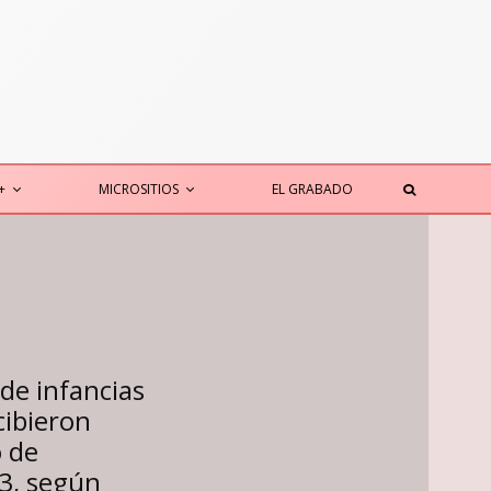
+
MICROSITIOS
EL GRABADO
de infancias
cibieron
 de
3, según