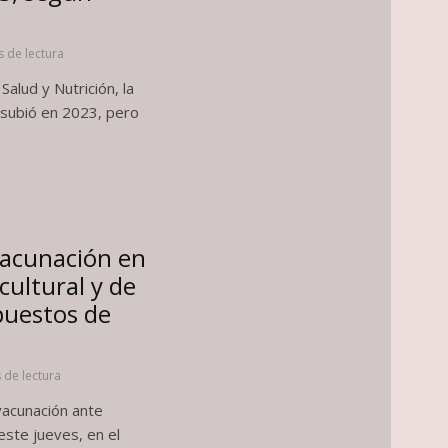
s de lectura
alud y Nutrición, la
 subió en 2023, pero
acunación en
ultural y de
 puestos de
 de lectura
vacunación ante
este jueves, en el