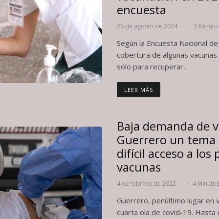
encuesta
26 de agosto de 2024
·
·
5 Minuto
Según la Encuesta Nacional de S
cobertura de algunas vacunas
solo para recuperar...
LEER MÁS
Baja demanda de v
Guerrero un tema c
difícil acceso a los
vacunas
4 de febrero de 2022
·
·
4 Minutos
Guerrero, penúltimo lugar en 
cuarta ola de covid-19. Hasta 