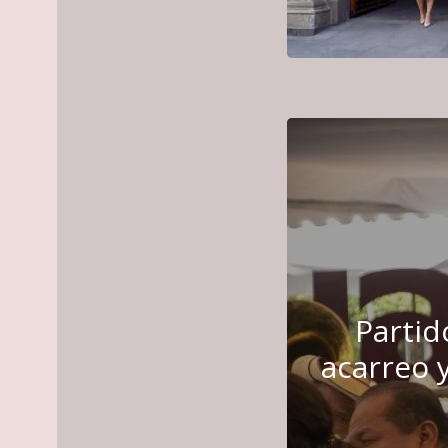
Partid
acarreo 