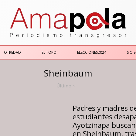
OTREDAD
EL TOPO
ELECCIONES2024
S.O.S
Sheinbaum
Último
Padres y madres de
estudiantes desap
Ayotzinapa buscan
en Sheinbaum, tra