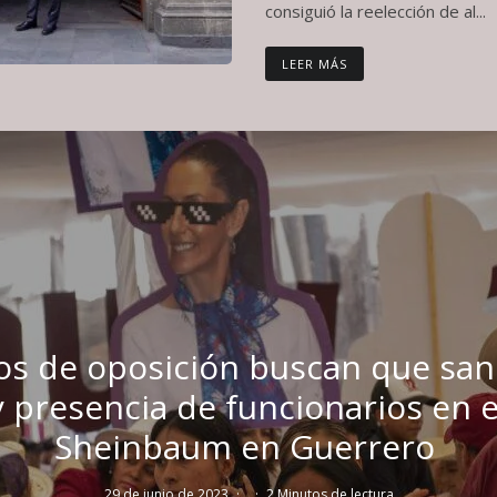
consiguió la reelección de al...
LEER MÁS
os de oposición buscan que sa
y presencia de funcionarios en 
Sheinbaum en Guerrero
29 de junio de 2023
·
·
2 Minutos de lectura