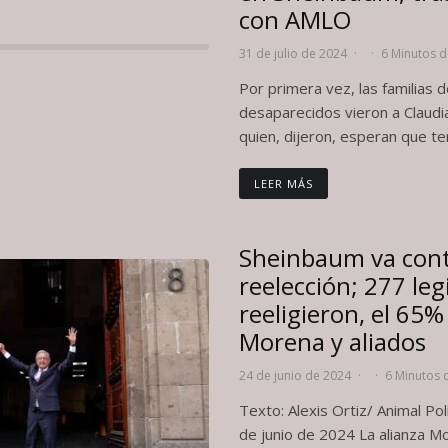
con AMLO
31 de julio de 2024
·
·
6 Minutos d
Por primera vez, las familias 
desaparecidos vieron a Claud
quien, dijeron, esperan que ten
LEER MÁS
Sheinbaum va cont
reelección; 277 leg
reeligieron, el 65%
Morena y aliados
24 de junio de 2024
·
·
6 Minutos 
Texto: Alexis Ortiz/ Animal Po
de junio de 2024 La alianza