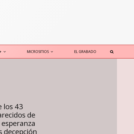
+
MICROSITIOS
EL GRABADO
 los 43
arecidos de
 esperanza
s decepción