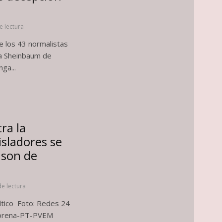
e lectura
de los 43 normalistas
ia Sheinbaum de
ga...
ra la
isladores se
 son de
de lectura
lítico Foto: Redes 24
 Morena-PT-PVEM