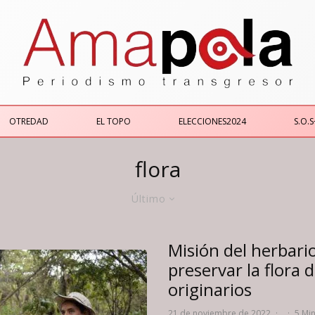
OTREDAD
EL TOPO
ELECCIONES2024
S.O.S
flora
Último
Misión del herbario
preservar la flora 
originarios
21 de noviembre de 2022
·
·
5 Min