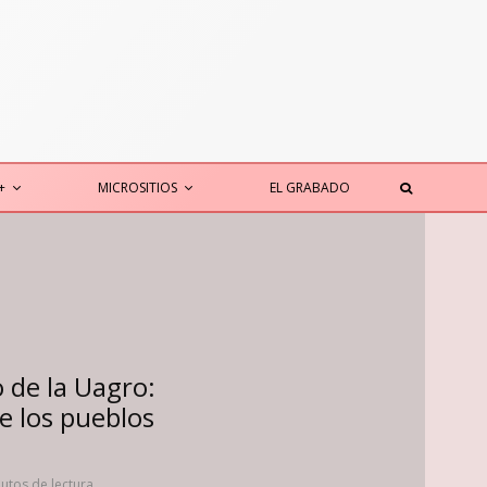
+
MICROSITIOS
EL GRABADO
 de la Uagro:
de los pueblos
utos de lectura