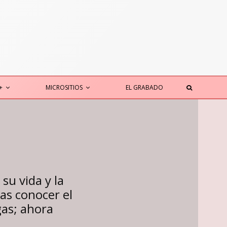
+
MICROSITIOS
EL GRABADO
u vida y la
as conocer el
gas; ahora