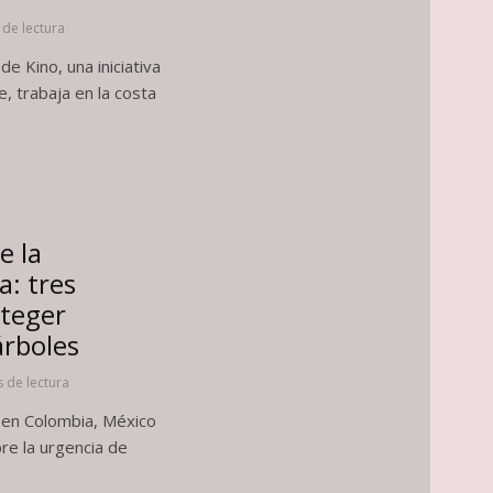
 de lectura
e Kino, una iniciativa
, trabaja en la costa
e la
a: tres
oteger
árboles
 de lectura
bo en Colombia, México
bre la urgencia de