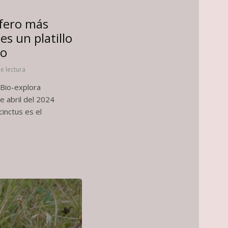
ífero más
s un platillo
ro
e lectura
Bio-explora
e abril del 2024
nctus es el