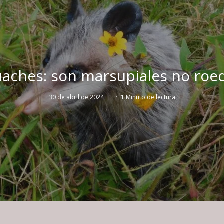
uaches: son marsupiales no roe
30 de abril de 2024
·
·
1 Minuto de lectura