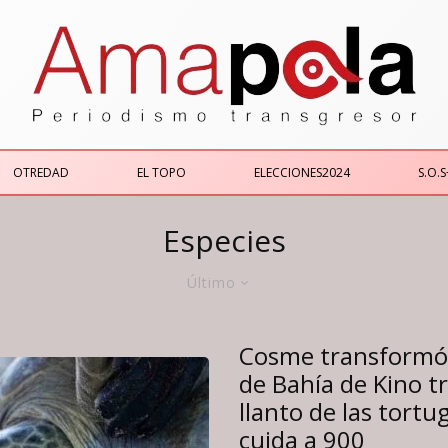
OTREDAD
EL TOPO
ELECCIONES2024
S.O.S
Especies
Último
Cosme transformó s
de Bahía de Kino tr
llanto de las tortu
cuida a 900