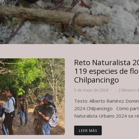
Reto Naturalista 2
119 especies de fl
Chilpancingo
5 de mayo de 2024
·
·
2 Minutos d
Texto: Alberto Ramírez Domi
2024 Chilpancingo Como part
Naturalista Urbano 2024 se reg
LEER MÁS