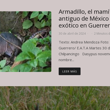
Armadillo, el mam
antiguo de México e
exótico en Guerre
30 de abril de 2024
·
·
2 Minutos d
Texto: Andrea Mendoza Foto: 
Guerrero/ E.A.T.A Martes 30 d
Chilpancingo Dasypus novemci
nombre...
LEER MÁS