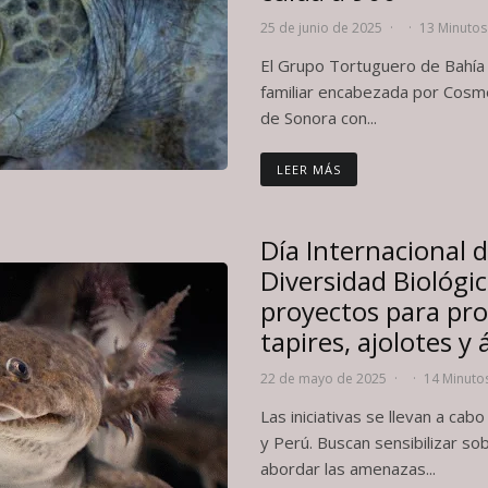
25 de junio de 2025
·
·
13 Minutos
El Grupo Tortuguero de Bahía d
familiar encabezada por Cosme
de Sonora con...
LEER MÁS
Día Internacional d
Diversidad Biológic
proyectos para pr
tapires, ajolotes y 
22 de mayo de 2025
·
·
14 Minutos
Las iniciativas se llevan a ca
y Perú. Buscan sensibilizar so
abordar las amenazas...