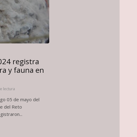
024 registra
ora y fauna en
e lectura
ngo 05 de mayo del
e del Reto
istraron...