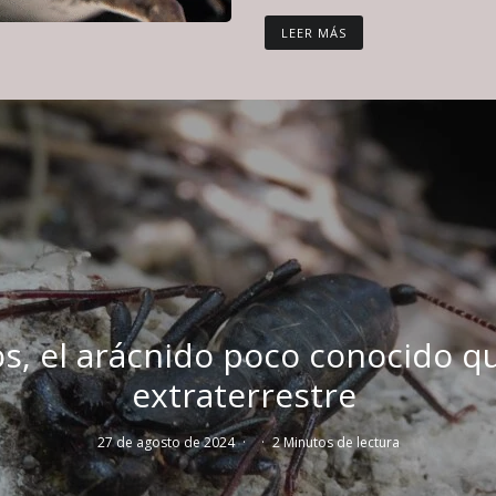
LEER MÁS
los, el arácnido poco conocido q
extraterrestre
27 de agosto de 2024
·
·
2 Minutos de lectura