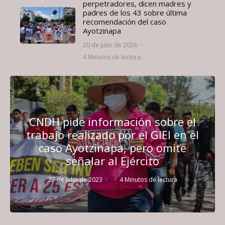
perpetradores, dicen madres y
padres de los 43 sobre última
recomendación del caso
Ayotzinapa
20 de julio de 2026
·
·
4 Minutos de lectura
CNDH pide información sobre el
trabajo realizado por el GIEI en el
caso Ayotzinapa, pero omite
señalar al Ejército
27 de julio de 2023
·
·
4 Minutos de lectura