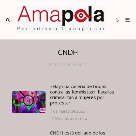
CNDH
Artículo Al Azar
«Hay una cacería de brujas
contra las feministas»: fiscalías
criminalizan a mujeres por
protestar
7 de marzo de 2022
·
·
10 Minutos de lectura
CNDH está del lado de los