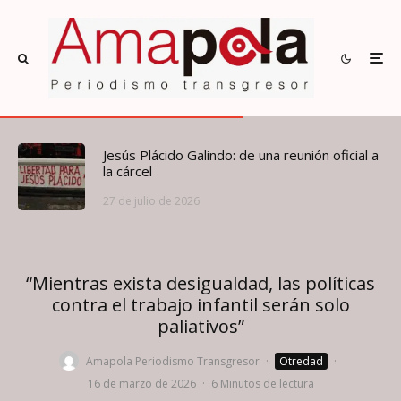
Jesús Plácido Galindo: de una reunión oficial a
la cárcel
27 de julio de 2026
“Mientras exista desigualdad, las políticas
contra el trabajo infantil serán solo
paliativos”
Amapola Periodismo Transgresor
·
Otredad
·
16 de marzo de 2026
·
6 Minutos de lectura