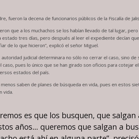
, fueron la decena de funcionarios públicos de la Fiscalía de Jalis
dijeron que a los muchachos se los habían llevado de tal lugar, p
ía estado tres días, pero después al leer el expediente decían que
ar de lo que hicieron”, explicó el señor Miguel.
autoridad judicial determinara no sólo no cerrar el caso, sino de s
 caso, pues lo único que se han girado son oficios para cotejar e
versos estados del país.
o menos saben de planes de búsqueda en vida, pues en estos sie
n vida.
remos es que los busquen, que salgan 
estos años… queremos que salgan a bus
cho está ahí en alguna parte”, precisó 