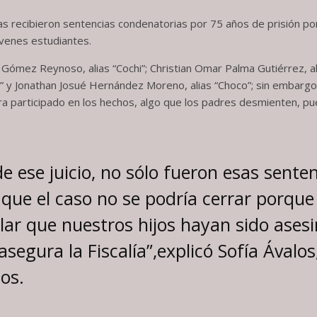
as recibieron sentencias condenatorias por 75 años de prisión por
jóvenes estudiantes.
mez Reynoso, alias “Cochi”; Christian Omar Palma Gutiérrez, alia
un” y Jonathan Josué Hernández Moreno, alias “Choco”; sin embargo,
a participado en los hechos, algo que los padres desmienten, pue
e ese juicio, no sólo fueron esas sente
ó que el caso no se podría cerrar porqu
lar que nuestros hijos hayan sido ases
segura la Fiscalía”,explicó Sofía Ávalo
os.