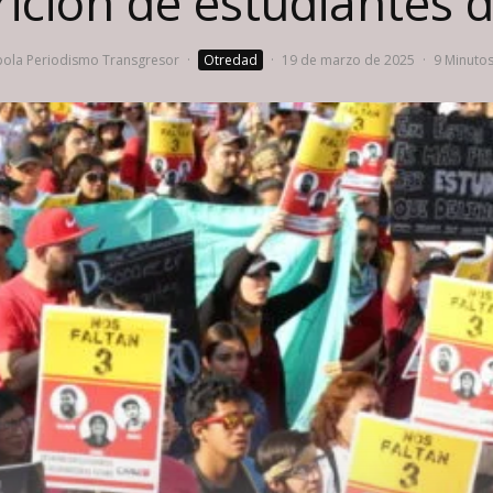
ición de estudiantes 
ola Periodismo Transgresor
·
Otredad
·
19 de marzo de 2025
·
9 Minutos