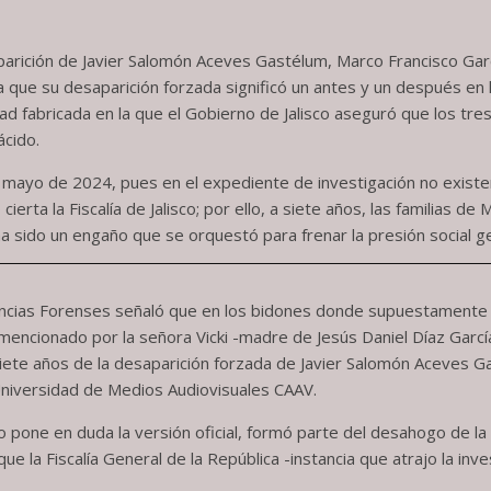
rición de Javier Salomón Aceves Gastélum, Marco Francisco Garcí
que su desaparición forzada significó un antes y un después en la
dad fabricada en la que el Gobierno de Jalisco aseguró que los t
ácido.
n mayo de 2024, pues en el expediente de investigación no exist
ierta la Fiscalía de Jalisco; por ello, a siete años, las familias 
a sido un engaño que se orquestó para frenar la presión social g
e Ciencias Forenses señaló que en los bidones donde supuestamente
 mencionado por la señora Vicki -madre de Jesús Daniel Díaz Garc
ete años de la desaparición forzada de Javier Salomón Aceves Ga
 Universidad de Medios Audiovisuales CAAV.
o pone en duda la versión oficial, formó parte del desahogo de la 
 que la Fiscalía General de la República -instancia que atrajo la i