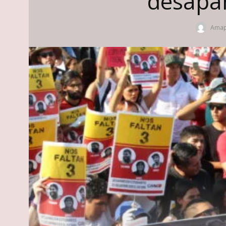
desapar
Amap