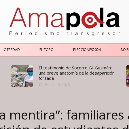
OTREDAD
EL TOPO
ELECCIONES2024
S.O.S
El testimonio de Socorro Gil Guzmán:
una breve anatomía de la desaparición
forzada
17 de julio de 2026
 mentira”: familiares 