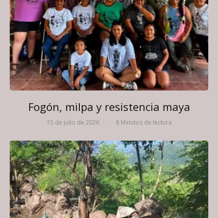
Fogón, milpa y resistencia maya
15 de julio de 2026
·
·
8 Minutos de lectura