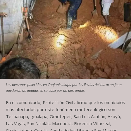
Las personas fallecidas en Cuajunicuilapa por las lluvias del huracán Jhon
quedaron atrapadas en su casa por un derrumbe.
En el comunicado, Protección Civil afirmó que los municipios
más afectados por este fenómeno metereológico son
Tecoanapa, Igualapa, Ometepec, San Luis Acatlán, Azoyú,
Las Vigas, San Nicolás, Marquelia, Florencio Villarreal,
Cuajinicuilapa, Copala, Ayutla de los Libres y San Marcos.