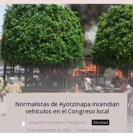
Normalistas de Ayotzinapa incendian
vehículos en el Congreso local
Amapola Periodismo Transgresor
·
Otredad
·
13 de septiembre de 2024
·
1 Minuto de lectura