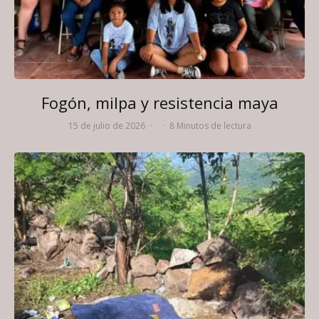
Fogón, milpa y resistencia maya
15 de julio de 2026
·
·
8 Minutos de lectura