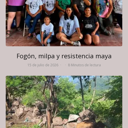
Fogón, milpa y resistencia maya
15 de julio de 2026
·
·
8 Minutos de lectura