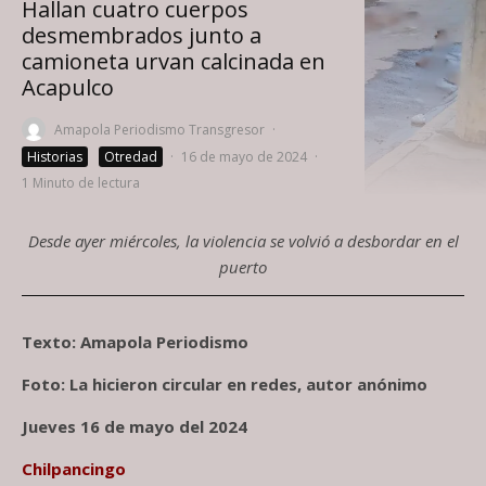
Hallan cuatro cuerpos
desmembrados junto a
camioneta urvan calcinada en
Acapulco
Amapola Periodismo Transgresor
·
Historias
Otredad
·
16 de mayo de 2024
·
1 Minuto de lectura
Desde ayer miércoles, la violencia se volvió a desbordar en el
puerto
Texto: Amapola Periodismo
Foto: La hicieron circular en redes, autor anónimo
Jueves 16 de mayo del 2024
Chilpancingo