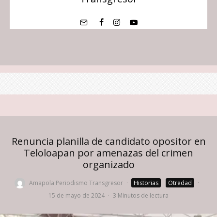
Renuncia planilla de candidato opositor en
Teloloapan por amenazas del crimen
organizado
Amapola Periodismo Transgresor
·
Historias
Otredad
·
15 de mayo de 2024
·
3 Minutos de lectura