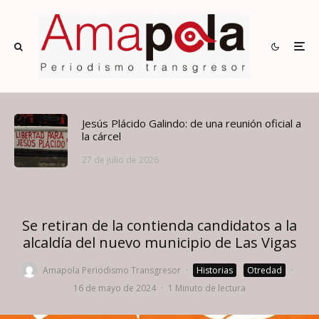
Jesús Plácido Galindo: de una reunión oficial a
la cárcel
27 de julio de 2026
Se retiran de la contienda candidatos a la
alcaldía del nuevo municipio de Las Vigas
Amapola Periodismo Transgresor
·
Historias
Otredad
·
16 de mayo de 2024
·
1 Minuto de lectura