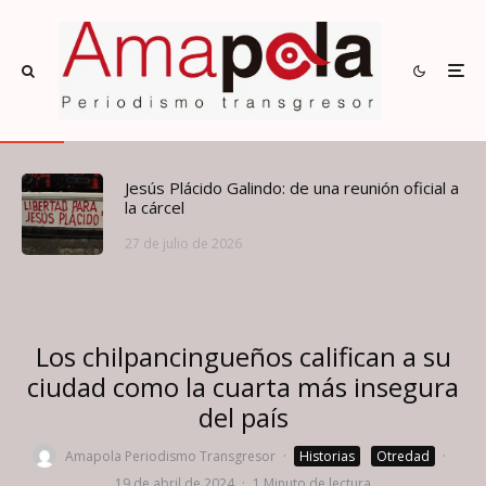
Jesús Plácido Galindo: de una reunión oficial a
la cárcel
27 de julio de 2026
Los chilpancingueños califican a su
ciudad como la cuarta más insegura
del país
Amapola Periodismo Transgresor
·
Historias
Otredad
·
19 de abril de 2024
·
1 Minuto de lectura