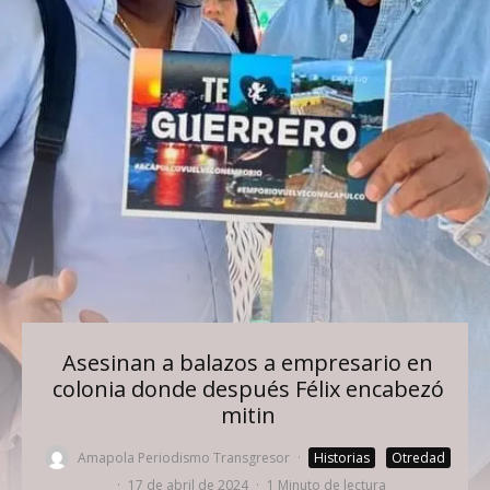
Asesinan a balazos a empresario en
colonia donde después Félix encabezó
mitin
Amapola Periodismo Transgresor
·
Historias
Otredad
·
17 de abril de 2024
·
1 Minuto de lectura