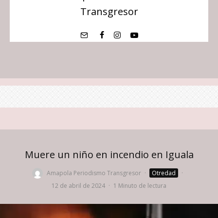
Transgresor
Muere un niño en incendio en Iguala
Amapola Periodismo Transgresor
·
Otredad
·
12 de abril de 2024
·
1 Minuto de lectura