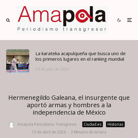
La karateka acapulqueña que busca uno de
los primeros lugares en el ranking mundial
24 de julio de 2026
Hermenegildo Galeana, el insurgente que
aportó armas y hombres a la
independencia de México
Amapola Periodismo Transgresor
·
Ciudad.es
Historias
·
13 de abril de 2024
·
2 Minutos de lectura