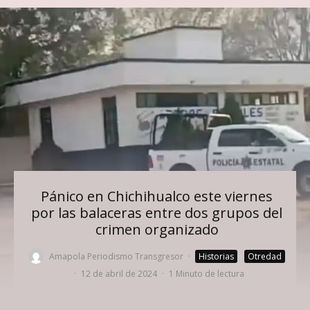
Pánico en Chichihualco este viernes
por las balaceras entre dos grupos del
crimen organizado
Amapola Periodismo Transgresor
·
Historias
Otredad
·
12 de abril de 2024
·
1 Minuto de lectura
Foto: Captura de pantalla