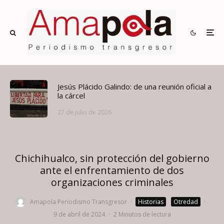
Jesús Plácido Galindo: de una reunión oficial a
la cárcel
27 de julio de 2026
Chichihualco, sin protección del gobierno
ante el enfrentamiento de dos
organizaciones criminales
Amapola Periodismo Transgresor
·
Historias
Otredad
·
9 de abril de 2024
·
2 Minutos de lectura