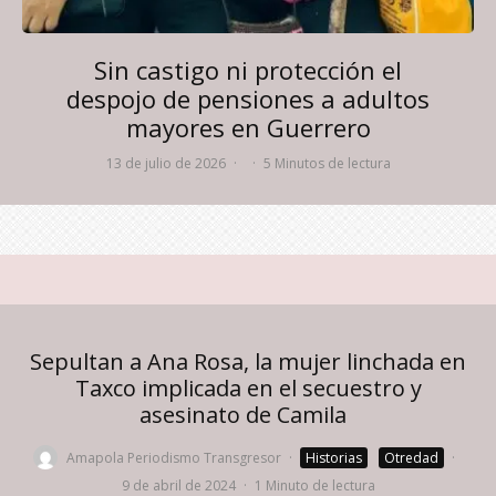
Sin castigo ni protección el
despojo de pensiones a adultos
mayores en Guerrero
13 de julio de 2026
·
·
5 Minutos de lectura
Sepultan a Ana Rosa, la mujer linchada en
Taxco implicada en el secuestro y
asesinato de Camila
Amapola Periodismo Transgresor
·
Historias
Otredad
·
9 de abril de 2024
·
1 Minuto de lectura