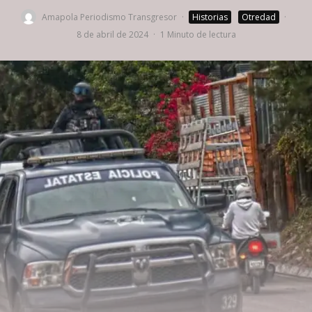
Amapola Periodismo Transgresor
·
Historias
Otredad
·
8 de abril de 2024
·
1 Minuto de lectura