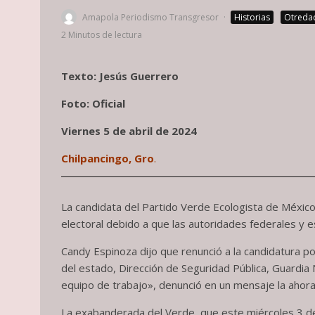
Amapola Periodismo Transgresor
·
Historias
Otreda
2 Minutos de lectura
Texto: Jesús Guerrero
Foto: Oficial
Viernes 5 de abril de 2024
Chilpancingo, Gro
.
La candidata del Partido Verde Ecologista de México 
electoral debido a que las autoridades federales y e
Candy Espinoza dijo que renunció a la candidatura 
del estado, Dirección de Seguridad Pública, Guardia
equipo de trabajo», denunció en un mensaje la ahora e
La exabanderada del Verde, que este miércoles 3 de ab