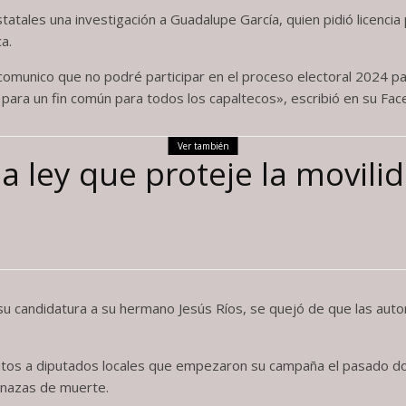
 estatales una investigación a Guadalupe García, quien pidió licen
ca.
comunico que no podré participar en el proceso electoral 2024 pa
ara un fin común para todos los capaltecos», escribió en su Fac
Ver también
a ley que proteje la movil
su candidatura a su hermano Jesús Ríos, se quejó de que las aut
idatos a diputados locales que empezaron su campaña el pasado d
nazas de muerte.