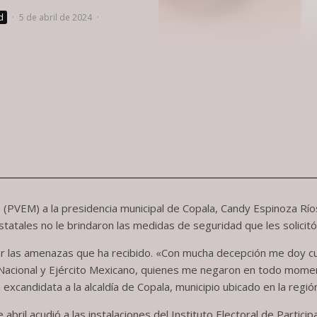
d
·
5 de abril de 2024
·
(PVEM) a la presidencia municipal de Copala, Candy Espinoza Ríos
statales no le brindaron las medidas de seguridad que les solicitó
por las amenazas que ha recibido. «Con mucha decepción me doy c
 Nacional y Ejército Mexicano, quienes me negaron en todo moment
xcandidata a la alcaldía de Copala, municipio ubicado en la región
ril acudió a las instalaciones del Instituto Electoral de Particip