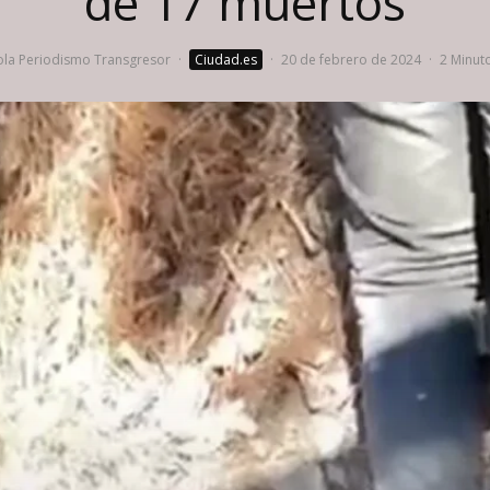
de 17 muertos
la Periodismo Transgresor
·
Ciudad.es
·
20 de febrero de 2024
·
2 Minuto