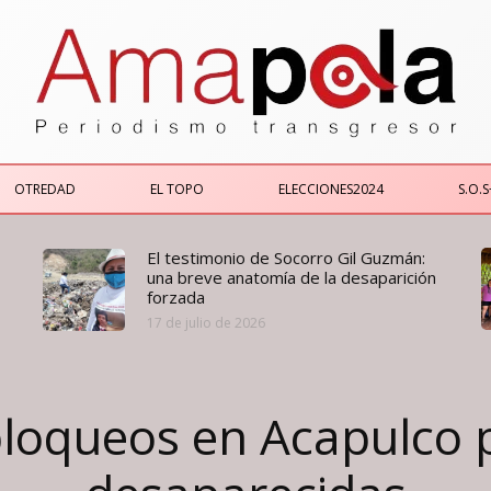
OTREDAD
EL TOPO
ELECCIONES2024
S.O.S
El testimonio de Socorro Gil Guzmán:
una breve anatomía de la desaparición
forzada
17 de julio de 2026
loqueos en Acapulco