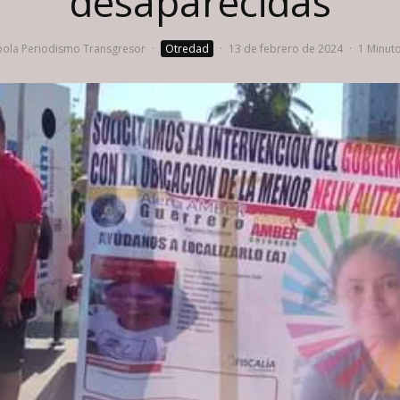
desaparecidas
ola Periodismo Transgresor
·
Otredad
·
13 de febrero de 2024
·
1 Minuto