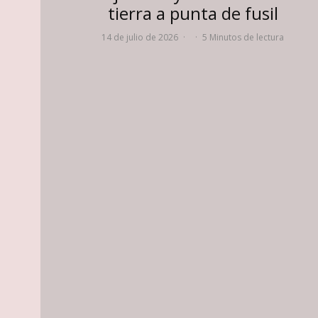
tierra a punta de fusil
14 de julio de 2026
·
·
5 Minutos de lectura