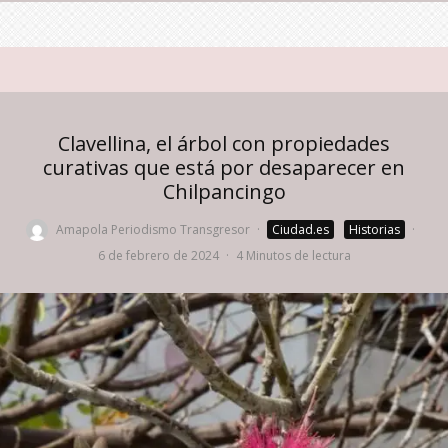
Clavellina, el árbol con propiedades
curativas que está por desaparecer en
Chilpancingo
Amapola Periodismo Transgresor
·
Ciudad.es
Historias
·
6 de febrero de 2024
·
4 Minutos de lectura