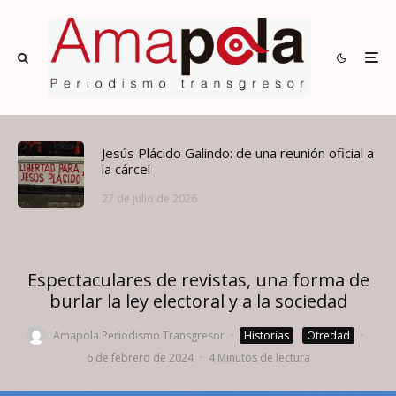
Jesús Plácido Galindo: de una reunión oficial a
la cárcel
27 de julio de 2026
Espectaculares de revistas, una forma de
burlar la ley electoral y a la sociedad
Amapola Periodismo Transgresor
·
Historias
Otredad
·
6 de febrero de 2024
·
4 Minutos de lectura