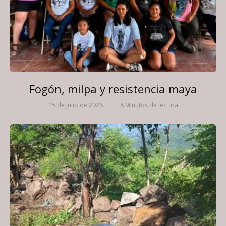
Fogón, milpa y resistencia maya
15 de julio de 2026
·
·
8 Minutos de lectura