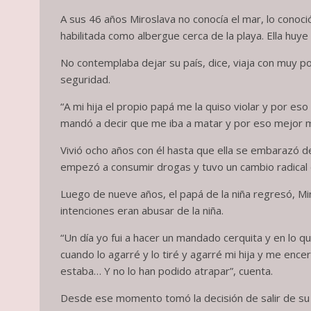
A sus 46 años Miroslava no conocía el mar, lo conoc
habilitada como albergue cerca de la playa. Ella h
No contemplaba dejar su país, dice, viaja con muy po
seguridad.
“A mi hija el propio papá me la quiso violar y por e
mandó a decir que me iba a matar y por eso mejor m
Vivió ocho años con él hasta que ella se embarazó de
empezó a consumir drogas y tuvo un cambio radical
Luego de nueve años, el papá de la niña regresó, Mi
intenciones eran abusar de la niña.
“Un día yo fui a hacer un mandado cerquita y en lo qu
cuando lo agarré y lo tiré y agarré mi hija y me encerr
estaba… Y no lo han podido atrapar”, cuenta.
Desde ese momento tomó la decisión de salir de su 