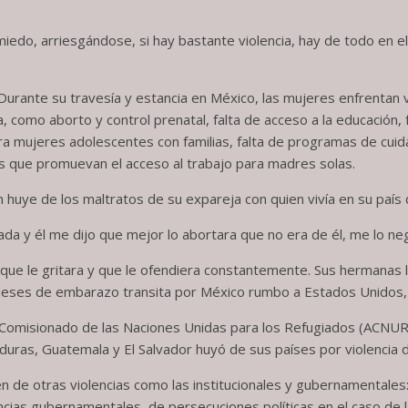
edo, arriesgándose, si hay bastante violencia, hay de todo en el
a. Durante su travesía y estancia en México, las mujeres enfrentan
 como aborto y control prenatal, falta de acceso a la educación, f
a mujeres adolescentes con familias, falta de programas de cuidad
as que promuevan el acceso al trabajo para madres solas.
 huye de los maltratos de su expareja con quien vivía en su país
a y él me dijo que mejor lo abortara que no era de él, me lo neg
 que le gritara y que le ofendiera constantemente. Sus hermanas l
o meses de embarazo transita por México rumbo a Estados Unidos
 Comisionado de las Naciones Unidas para los Refugiados (ACNUR)
duras, Guatemala y El Salvador huyó de sus países por violencia 
en de otras violencias como las institucionales y gubernamentale
ncias gubernamentales, de persecuciones políticas en el caso de 