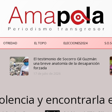
OTREDAD
EL TOPO
ELECCIONES2024
S.O.S
El testimonio de Socorro Gil Guzmán:
una breve anatomía de la desaparición
forzada
17 de julio de 2026
iolencia y encontrarla