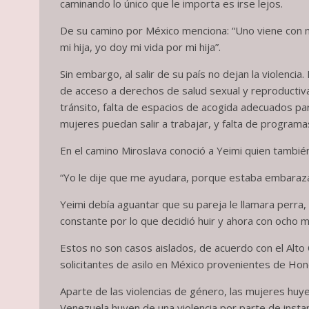
caminando lo único que le importa es irse lejos.
De su camino por México menciona: “Uno viene con mi
mi hija, yo doy mi vida por mi hija”.
Sin embargo, al salir de su país no dejan la violenci
de acceso a derechos de salud sexual y reproductiva,
tránsito, falta de espacios de acogida adecuados par
mujeres puedan salir a trabajar, y falta de program
En el camino Miroslava conoció a Yeimi quien también
“Yo le dije que me ayudara, porque estaba embarazad
Yeimi debía aguantar que su pareja le llamara perra,
constante por lo que decidió huir y ahora con och
Estos no son casos aislados, de acuerdo con el Alto
solicitantes de asilo en México provenientes de Hon
Aparte de las violencias de género, las mujeres huy
Venezuela huyen de una violencia por parte de insta