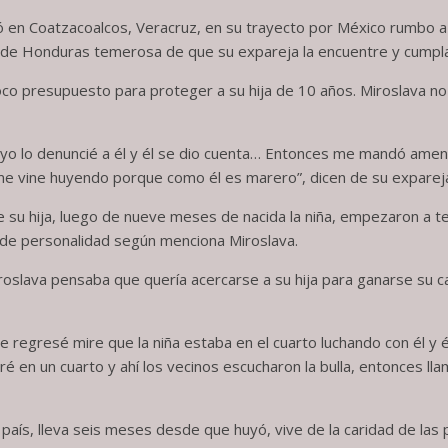
ió en Coatzacoalcos, Veracruz, en su trayecto por México rumbo a
uye de Honduras temerosa de que su expareja la encuentre y cump
co presupuesto para proteger a su hija de 10 años. Miroslava no e
so yo lo denuncié a él y él se dio cuenta… Entonces me mandó amen
e vine huyendo porque como él es marero”, dicen de su expareja 
 su hija, luego de nueve meses de nacida la niña, empezaron a ten
 de personalidad según menciona Miroslava.
roslava pensaba que quería acercarse a su hija para ganarse su c
e regresé mire que la niña estaba en el cuarto luchando con él y 
é en un cuarto y ahí los vecinos escucharon la bulla, entonces llamar
país, lleva seis meses desde que huyó, vive de la caridad de las