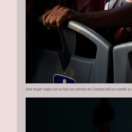
Una mujer viaja con su hijo en camión en Coatzacoalcos rumbo a 