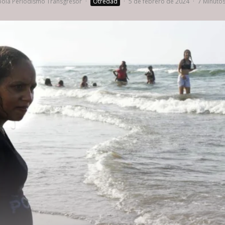
ola Periodismo Transgresor
·
Otredad
·
5 de febrero de 2024
·
7 Minutos